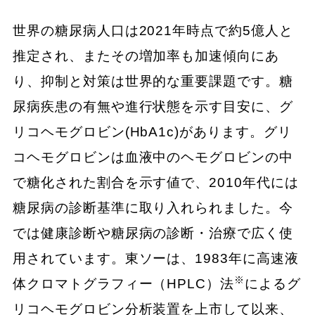
世界の糖尿病人口は2021年時点で約5億人と
推定され、またその増加率も加速傾向にあ
り、抑制と対策は世界的な重要課題です。糖
尿病疾患の有無や進行状態を示す目安に、グ
リコヘモグロビン(HbA1c)があります。グリ
コヘモグロビンは血液中のヘモグロビンの中
で糖化された割合を示す値で、2010年代には
糖尿病の診断基準に取り入れられました。今
では健康診断や糖尿病の診断・治療で広く使
用されています。東ソーは、1983年に高速液
※
体クロマトグラフィー（HPLC）法
によるグ
リコヘモグロビン分析装置を上市して以来、