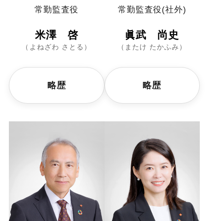
常勤監査役
常勤監査役(社外)
米澤 啓
眞武 尚史
（よねざわ さとる）
（またけ たかふみ）
略歴
略歴