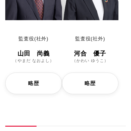
監査役(社外)
監査役(社外)
山田 尚義
河合 優子
（やまだ なおよし）
（かわい ゆうこ）
略歴
略歴