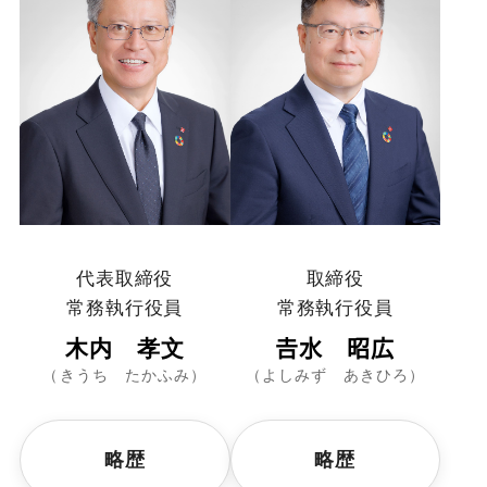
代表取締役
取締役
常務執行役員
常務執行役員
木内 孝文
𠮷水 昭広
（きうち たかふみ）
（よしみず あきひろ）
略歴
略歴