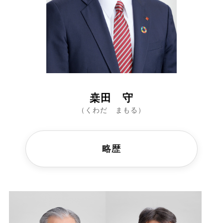
桒田 守
（くわだ まもる）
略歴