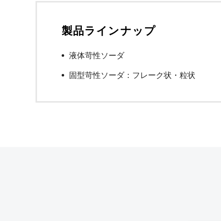
製品ラインナップ
液体苛性ソーダ
固型苛性ソーダ：フレーク状・粒状