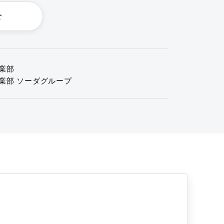
せ
業部
業部 ソーダグループ