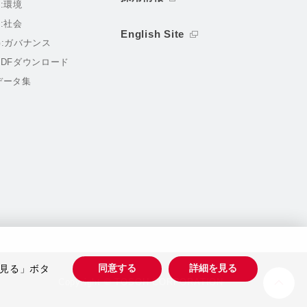
E:環境
S:社会
English Site
G:ガバナンス
PDFダウンロード
データ集
同意する
詳細を見る
見る」ボタ
Copyright © TOSOH CORPORATION