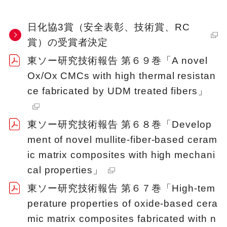
日化協3賞（安全表彰、技術賞、RC
賞）の受賞者決定
東ソー研究技術報告 第６９巻「A novel
Ox/Ox CMCs with high thermal resistan
ce fabricated by UDM treated fibers」
東ソー研究技術報告 第６８巻「Develop
ment of novel mullite-fiber-based ceram
ic matrix composites with high mechani
cal properties」
東ソー研究技術報告 第６７巻「High-tem
perature properties of oxide-based cera
mic matrix composites fabricated with n