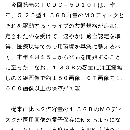
今回発売のＴＯＤＣ－５Ｄ１０Ｉは、昨
年、５.２５型１.３ＧＢ容量のＭＯディスクと
それを駆動するドライブの共通規格が追加制
定されたのを受けて、速やかに適合認定を取
得、医療現場での使用環境を早急に整えるべ
く、本年４月１５日から発売を開始すること
に至った。なお、１.３ＧＢの容量には圧縮無
しのＸ線画像で約１５０画像、ＣＴ画像で１,
０００画像以上の保存が可能。
従来に比べ２倍容量の１.３ＧＢのＭＯディ
スクが医用画像の電子保存に使えるようにな