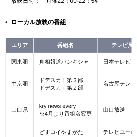
放映日時： 月曜22：00-22：54
ローカル放映の番組
エリア
番組名
テレビ局
関東圏
真相報道バンキシャ
日本テレビ
ドデスカ！第２部
中京圏
名古屋テレビ
ドデスカ＋第２部
kry news every
山口県
山口放送
※4月より番組名変更
どすコイやまがた
テレビユー山